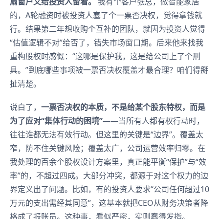
扇窗户又给投资人留着。
我有个客户张总，做智能家居
的，A轮融资时被投资人塞了个一票否决权，觉得拿钱就
行。结果第二年想收购个互补的团队，就因为投资人觉得
“估值逻辑不对”给否了，错失市场窗口期。后来他来找我
重构股权时感慨：“这哪是保护我，这是给公司上了个刑
具。”到底哪些事项被一票否决权覆盖才最合理？咱们得掰
扯清楚。
说白了，
一票否决权的本质，不是给某个股东特权，而是
为了应对“集体行动的困境”
——当所有人都有权行动时，
往往谁都无法有效行动。但这里的关键是“边界”。覆盖太
窄，防不住关键风险；覆盖太广，公司运营效率归零。在
我处理的百余个股权设计方案里，真正能平衡“保护”与“效
率”的，不超过四成。大部分冲突，都源于对这个权力的边
界定义出了问题。比如，有的投资人要求“公司任何超过10
万元的支出需经其同意”，这基本就把CEO从财务决策者降
格成了报账员。这种事，看似严密，实则蠢得发指。