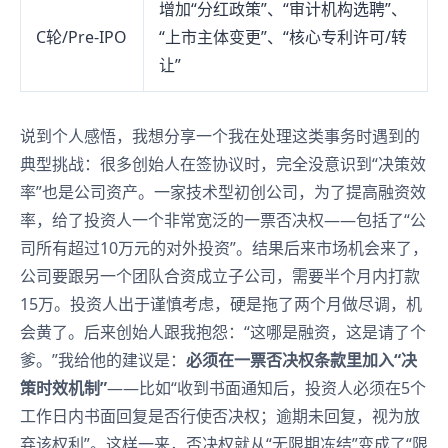
增加“分红政策”、“审计机构选聘”、
C轮/Pre-IPO
“上市主体变更”、“核心专利许可/转
让”
说到个人感悟，我想分享一个我在处理这类事务时遇到的
典型挑战：很多创始人在签协议时，完全没意识到“决策效
率”也是公司资产。一家技术型初创公司，为了提高融资效
率，给了投资人一个非常宽泛的一票否决权——包括了“公
司所有超过10万元的对外投资”。结果后来市场机会来了，
公司要跟另一个团队合资成立子公司，需要半个月内打款
15万。投资人出于谨慎考虑，硬是拖了两个月做尽调，机
会黄了。后来创始人跟我抱怨：“这哪是融资，这是请了个
爹。”我给他的建议是：
必须在一票否决权条款里加入“决
策时效机制”
——比如“收到书面通知后，投资人必须在5个
工作日内书面回复是否行使否决权；逾期未回复，视为放
弃该权利”。这样一来，否决权就从“无限期冻结”变成了“限