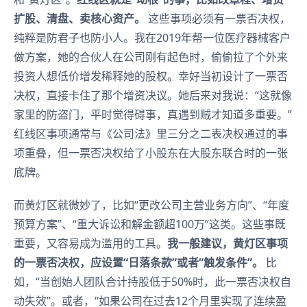
扩股、清盘、卖核心资产。
这些事项必须有一票否决权，
纯粹是防君子也防小人。我在2019年帮一位医疗器械客户
做方案，她的合伙人在公司刚有起色时，偷偷拉了个外来
投资人想低价增发稀释她的股权。幸好当初设计了一票否
决权，直接卡住了那个增资决议。她后来对我说：“这就像
家里的防盗门，平时觉得碍事，真遇到贼才知道多重要。”
红线区事项通常与《公司法》里三分之二表决权通过的事
项重叠，但一票否决权给了小股东在大股东联合时的一张
底牌。
而黄灯区就微妙了，比如“更改公司主营业务方向”、“年度
预算方案”、“重大诉讼和解金额超100万”这类。这些事既
重要，又容易成为滥用的工具。
我一般建议，黄灯区事项
的一票否决权，应设置“日落条款”或者“触发条件”。
比
如，“当创始人团队合计持股低于50%时，此一票否决权自
动失效”。或者，“如果公司在过去12个月里实现了连续盈