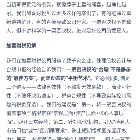
当初写得宽泛的条款，就像脖子上套的绳套，越挣扎越
紧。我们加喜财税见过太多这样的案例了，有的能通过重
新谈判解开，有的直接导致公司分家。一票否决权不是敌
人，但不讲科学的一票否决权，绝对是好公司的掘墓人。
加喜财税见解
我们在加喜财税公司服务了数千家企业，处理股权设计与
合规申报的经验告诉我们：
一票否决权的“合理”不是静态
的“最佳方案”，而是动态的“平衡艺术”
。它必须同时满足
三个维度——法律有效性（不触发无效条款）、商业可行
性（不破坏决策速度）、税务合规性（不导致实际控制风
险的税负穿透）。我们的建议是：第一，将一票否决权的
覆盖事项严格限定在“章程层面+资产层面+核心人事层
面”，避开日常经营；第二，针对投资机构，引入“持有人
市值门槛”或“持股期限要求”，防止短期投机股东滥用权
力；第三，永远保留一项“创始人锁死权”——即当一票否