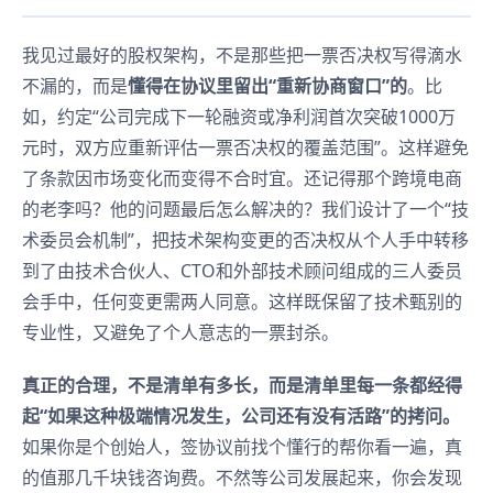
我见过最好的股权架构，不是那些把一票否决权写得滴水
不漏的，而是
懂得在协议里留出“重新协商窗口”的
。比
如，约定“公司完成下一轮融资或净利润首次突破1000万
元时，双方应重新评估一票否决权的覆盖范围”。这样避免
了条款因市场变化而变得不合时宜。还记得那个跨境电商
的老李吗？他的问题最后怎么解决的？我们设计了一个“技
术委员会机制”，把技术架构变更的否决权从个人手中转移
到了由技术合伙人、CTO和外部技术顾问组成的三人委员
会手中，任何变更需两人同意。这样既保留了技术甄别的
专业性，又避免了个人意志的一票封杀。
真正的合理，不是清单有多长，而是清单里每一条都经得
起“如果这种极端情况发生，公司还有没有活路”的拷问。
如果你是个创始人，签协议前找个懂行的帮你看一遍，真
的值那几千块钱咨询费。不然等公司发展起来，你会发现