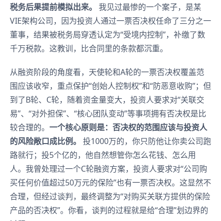
税务后果提前模拟出来。
我见过最惨的一个案子，是某
VIE架构公司，因为投资人通过一票否决权任命了三分之一
董事，结果被税务局穿透认定为“受境内控制”，补缴了数
千万税款。这教训，比合同里的条款都沉重。
从融资阶段的角度看，天使轮和A轮的一票否决权覆盖范
围应该收窄，重点保护“创始人控制权”和“防恶意收购”；但
到了B轮、C轮，随着资金量变大，投资人要求对“关联交
易”、“对外担保”、“核心团队变动”等事项拥有否决权是比
较合理的。
一个核心原则是：否决权的范围应该与投资人
的风险敞口成比例。
投1000万的，你只防他让你卖公司跑
路就行；投5个亿的，他自然想管你怎么花钱、怎么用
人。我曾处理过一个C轮融资方案，投资人要求对“公司购
买任何价值超过50万元的保险”也有一票否决权。这显然不
合理，但经过谈判，最终调整为“对购买关联方提供的保险
产品的否决权”。你看，谈判的过程就是给“合理”划边界的