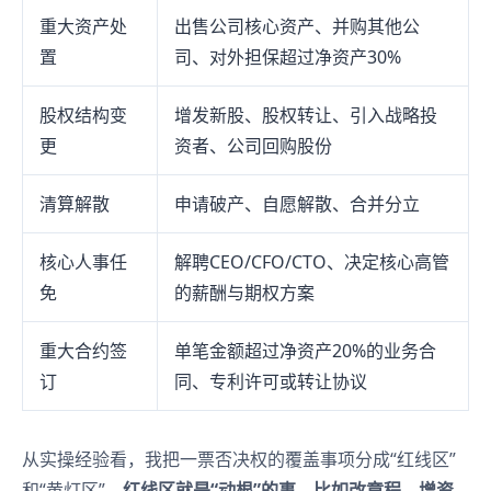
重大资产处
出售公司核心资产、并购其他公
置
司、对外担保超过净资产30%
股权结构变
增发新股、股权转让、引入战略投
更
资者、公司回购股份
清算解散
申请破产、自愿解散、合并分立
核心人事任
解聘CEO/CFO/CTO、决定核心高管
免
的薪酬与期权方案
重大合约签
单笔金额超过净资产20%的业务合
订
同、专利许可或转让协议
从实操经验看，我把一票否决权的覆盖事项分成“红线区”
和“黄灯区”。
红线区就是“动根”的事，比如改章程、增资