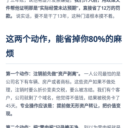
了三年账，说他有虚开发票嫌疑。
我们介入后，用政策文
件帮他证明那是“实际经营未达预期”，直接省了12万的罚
款。
说实话，要不是干了13年，这种门道根本摸不着。
这两个动作，能省掉你80%的麻
烦
第一个动作：注销前先做“资产剥离”。
一人公司最怕的是
公司名下有车辆、房产或者商标。这些资产如果不做处
理，注销时要么折价变卖交税，要么被冻结。我们有个客
户，公司就剩了个域名，他觉得不值钱，结果被税务卡了
45天。
专业操作应该是：提前做无形资产转让，把价值变
现。
第二个动作：把“零申报”记录擦干净。
别以为零申报就是