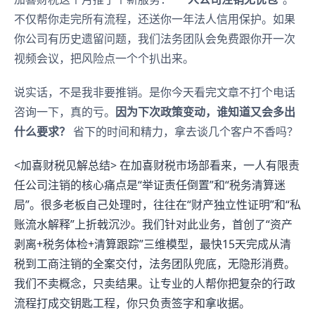
不仅帮你走完所有流程，还送你一年法人信用保护。如果
你公司有历史遗留问题，我们法务团队会免费跟你开一次
视频会议，把风险点一个个扒出来。
说实话，不是我非要推销。是你今天看完文章不打个电话
咨询一下，真的亏。
因为下次政策变动，谁知道又会多出
什么要求？
省下的时间和精力，拿去谈几个客户不香吗？
<加喜财税见解总结> 在加喜财税市场部看来，一人有限责
任公司注销的核心痛点是“举证责任倒置”和“税务清算迷
局”。很多老板自己处理时，往往在“财产独立性证明”和“私
账流水解释”上折戟沉沙。我们针对此业务，首创了“资产
剥离+税务体检+清算跟踪”三维模型，最快15天完成从清
税到工商注销的全案交付，法务团队兜底，无隐形消费。
我们不卖概念，只卖结果。让专业的人帮你把复杂的行政
流程打成交钥匙工程，你只负责签字和拿收据。