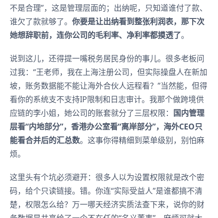
不是合理”，这是管理层面的；出纳呢，只知道谁付了款、
谁欠了款就够了。
你要是让出纳看到整张利润表，那下次
她想辞职前，连你公司的毛利率、净利率都摸透了
。
说到这儿，还得提一嘴税务居民身份的事儿。很多老板问
过我：“王老师，我在上海注册公司，但实际操盘人在新加
坡，账务数据能不能让海外合伙人远程看？”当然能，但得
看你的系统支不支持IP限制和日志审计。我那个做跨境供
应链的李小姐，她公司的账套就分了三层权限：
国内管理
层看“内地部分”，香港办公室看“离岸部分”，海外CEO只
能看合并后的汇总数
。这事你得精细到菜单级别，别怕麻
烦。
这里头有个坑必须避开：很多人以为设置权限就是改个密
码，给个只读链接。错。你连“实际受益人”是谁都搞不清
楚，权限怎么给？万一哪天经济实质法查下来，说你的财