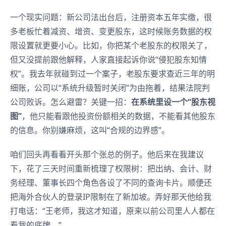
一个现实问题：新公司法出台后，注册资本五年实缴，很
多老板忙着减资、增资、变更股东，这时候账务数据的权
限设置就更要小心。比如，你把某个老股东的权限关了，
但又没提前跟他解释，人家直接起诉你说“侵犯股东知情
权”。我去年就碰到过一个案子，老股东要求查近三年的明
细账，公司以“系统升级暂时关闭”为由拖着，结果法院判
公司败诉。怎么避雷？关键一招：
在系统里设一个“股东视
图”
，他只能看跟他投资份额相关的数据，不能看其他股东
的信息。你别嫌麻烦，这叫“合规的边界感”。
咱们回头再看看开头那个张总的例子。他后来在我建议
下，花了三天时间重新梳理了权限树：把出纳、会计、财
务经理、董事长四个角色各设了不同的查询卡片。顺便还
把海外合伙人的登录IP限制在了新加坡。弄好那天他给我
打电话：“王老师，我这才知道，原来以前公司里人人都在
看我的底牌。”